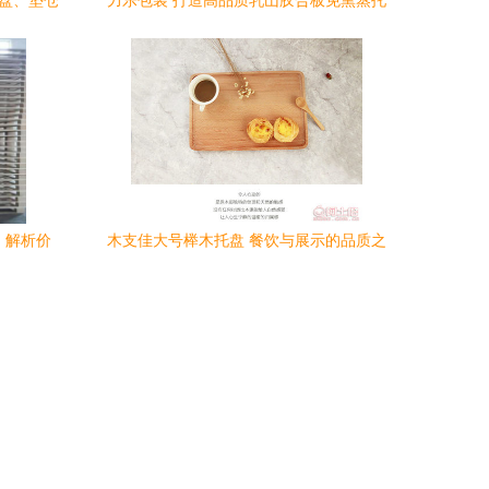
托盘、垫仓
力乐包装 打造高品质乳山胶合板免熏蒸托
南
盘与包装箱，赋能安全高效物流
，解析价
木支佳大号榉木托盘 餐饮与展示的品质之
选